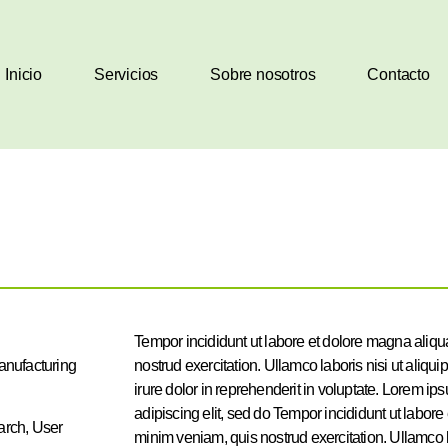
Inicio
Servicios
Sobre nosotros
Contacto
Tempor incididunt ut labore et dolore magna aliq
nufacturing
nostrud exercitation. Ullamco laboris nisi ut ali
irure dolor in reprehenderit in voluptate. Lorem ip
adipiscing elit, sed do Tempor incididunt ut labor
arch, User
minim veniam, quis nostrud exercitation. Ullamco 