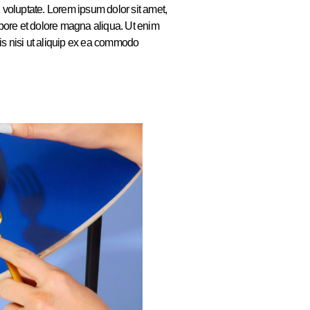
n voluptate. Lorem ipsum dolor sit amet,
labore et dolore magna aliqua. Ut enim
is nisi ut aliquip ex ea commodo