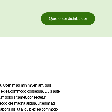
Quiero ser distribuidor
ua. Ut enim ad minim veniam, quis
quip ex ea commodo consequa. Duis aute
sum dolor sit amet, consectetur
e et dolore magna aliqua. Ut enim ad
laboris nisi ut aliquip ex ea commodo